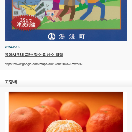
2024-2-15
유아사초내 피난 장소·피난소 일람
https://www.google.com/maps/d/u/0/edit?mid=1cwtb8N…
고향세