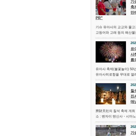
기
축제
만
PR”
기슈 유아사의 교교와 물고
고등어와 고래 등의 해산물을
202
유
사
름
유아사 축제(불꽃놀이) 50
유아사히로항을 무대로 열리
202
칠석
진
매
辨財天社의 칠석 축제 개최 일
소 : 벤자이 텐신사・시마
202
기