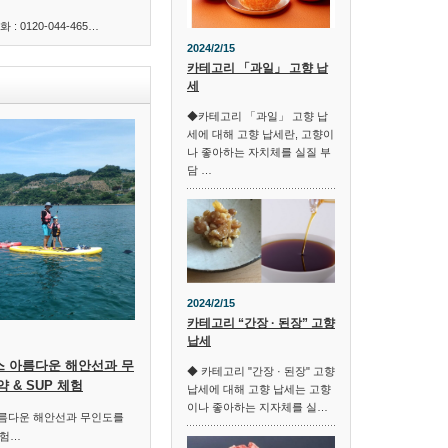
 0120-044-465…
2024/2/15
카테고리 「과일」 고향 납
세
◆카테고리 「과일」 고향 납
세에 대해 고향 납세란, 고향이
나 좋아하는 자치체를 실질 부
담 …
2024/2/15
카테고리 “간장 · 된장” 고향
납세
스 아름다운 해안선과 무
◆ 카테고리 "간장 · 된장" 고향
 & SUP 체험
납세에 대해 고향 납세는 고향
이나 좋아하는 지자체를 실…
아름다운 해안선과 무인도를
체험…