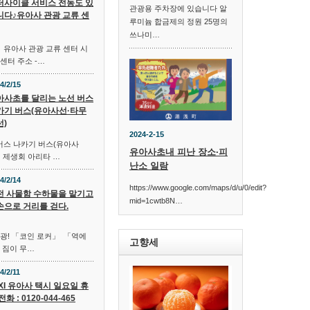
터사이클 서비스 전동도 있
관광용 주차장에 있습니다 알
니다♪유아사 관광 교류 센
루미늄 합금제의 정원 25명의
쓰나미…
사 관광 교류 센터 시
 주소 -…
4/2/15
아사초를 달리는 노선 버스
카기 버스(유아사선·타무
선)
2024-2-15
스 나카기 버스(유아사
유아사초내 피난 장소·피
 제생회 아리타 …
난소 일람
4/2/14
https://www.google.com/maps/d/u/0/edit?
전 사물함 수하물을 맡기고
mid=1cwtb8N…
손으로 거리를 걷다.
관광! 「코인 로커」 「역에
고향세
 짐이 무…
4/2/11
XI 유아사 택시 일요일 휴
전화 : 0120-044-465