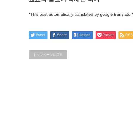
*This post automatically translated by google translator
Tweet
Share
Hatena
Pocket
RSS
トップページに戻る