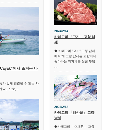
2024/2/14
카테고리 「고기」 고향 납
세
◆ 카테고리 "고기" 고향 납세
에 대해 고향 납세는 고향이나
좋아하는 지자체를 실질 부담
…
Cayak”에서 즐거운 바
과 깊게 연결될 수 있는 자
카약」으로,…
2024/2/12
카테고리 「해산물」 고향
납세
◆카테고리 「어패류」 고향