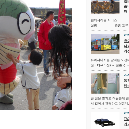
렌
습
터
렌터사이클 서비스 유아
설명 관광 교류 센터
202
유
나
라
유아사마치를 달리는 노선버
선・타무라선) ～ 진흥국 ～
202
동
빈
큰 짐은 맡기고 여유롭게 
서 걸어서 관광하고 싶은데,
202
TA
가 