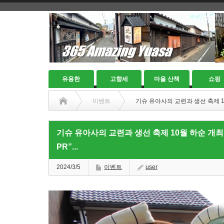
유용한
고향세
마을 산책
쇼핑
이벤트
기슈 유아사의 교련과 생선 축제 1
기슈 유아사의 교련과 생선 축제 10월 하순 개
PR”...
2024/3/5
이벤트
user