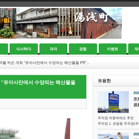
식사하다
과자
경험
이벤트
재
0월 하순 개최 “유아사만에서 수양되는 해산물을 PR”...
유용한
최 “유아사만에서 수양되는 해산물을
202
주
광
주차장 차중박에도 추천
주차장 1. 관광용 주차장(무
202