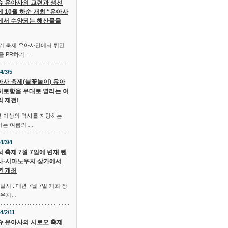
슈 유아사의 교련과 생선
 10월 하순 개최 “유아사
에서 수양되는 해산물을
기 축제 유아사만에서 튀긴
 PR하기 …
4/3/5
아사 축제(불꽃놀이) 유아
히로항을 무대로 열리는 여
의 제전!
년 이상의 역사를 자랑하는
는 여름의 …
4/3/4
 축제 7월 7일에 변재 텐
사·시마노우치 상가에서
년 개최
시 : 매년 7월 7일 개최 장
노우치…
4/2/11
슈 유아사의 시로오 축제