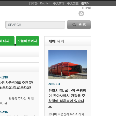
日本語
English
中文简体
中文繁體
한국어
문의
해 대피
오늘의 유아사
재해 대피
4/2/15
차장 차중박에도 추천 (관
2024-3-4
용 주차장·역 앞 주차장)
만일의 때, 쓰나미 구명정
이 유아사마치 관광용 주
 관광용 주차장·역 앞
차장에 설치되어 있습니
료) 유…
다
4/2/15
쓰나미 구명정이 유아사마치