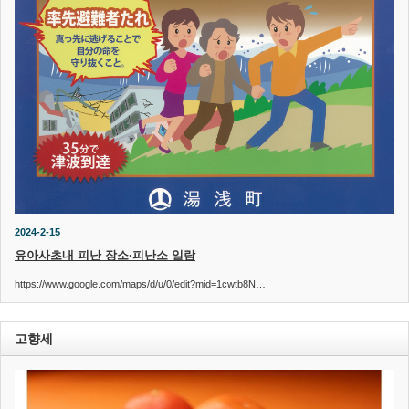
2024-2-15
유아사초내 피난 장소·피난소 일람
https://www.google.com/maps/d/u/0/edit?mid=1cwtb8N…
고향세