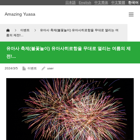
日本語
English
中文简体
中文繁體
한국어
Amazing Yuasa
Home
이벤트
유아사 축제(불꽃놀이) 유아사히로항을 무대로 열리는 여
름의 제전!...
유아사 축제(불꽃놀이) 유아사히로항을 무대로 열리는 여름의 제
전!...
2024/3/5
이벤트
user