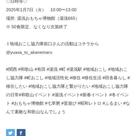
◇日時等◇
2025年1月7日（火） 10:00〜13:00
場所: 湯浅おもちゃ博物館（湯浅665）
※ 50食限定、なくなり次第終了
⇩地域おこし協力隊前口さんの活動はコチラから
@yuasa_to_akanemaru
#関西 #和歌山 #有田 #湯浅 #町 #湯浅駅 #地域おこし #地域おこ
し協力隊 #町おこし #地域活性化 #移住 #移住生活 #田舎暮らし #
移住したい #地域おこし協力隊と繋がりたい #地域おこし協力隊
の日常#和歌山イベント #湯浅イベント#新春イベント #冬イベン
ト #おもちゃ博物館 #七草粥 #昔遊び #昭和レトロ #ふるまい #な
んて素敵な和歌山なんでしょう