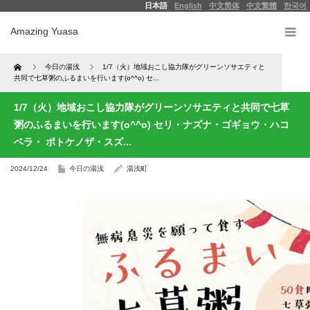
日本語
English
中文简体
中文繁體
한국어
Amazing Yuasa
Home
今日の湯浅
1/7（火）地域おこし協力隊がグリーンソサエティと
共同で七草粥のふるまいを行います(o^^o) セ...
1/7（火）地域おこし協力隊がグリーンソサエティと共同で七草
粥のふるまいを行います(o^^o) セリ・ナズナ・ゴギョウ・ハコ
ベラ・ ポトケノザ・スズ...
2024/12/24
今日の湯浅
湯浅町