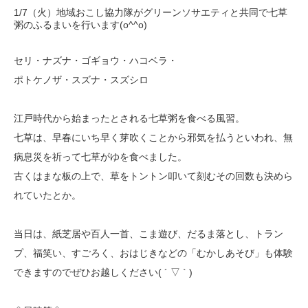
1/7（火）地域おこし協力隊がグリーンソサエティと共同で七草
粥のふるまいを行います(o^^o)
セリ・ナズナ・ゴギョウ・ハコベラ・
ポトケノザ・スズナ・スズシロ
江戸時代から始まったとされる七草粥を食べる風習。
七草は、早春にいち早く芽吹くことから邪気を払うといわれ、無
病息災を祈って七草がゆを食べました。
古くはまな板の上で、草をトントン叩いて刻むその回数も決めら
れていたとか。
当日は、紙芝居や百人一首、こま遊び、だるま落とし、トラン
プ、福笑い、すごろく、おはじきなどの「むかしあそび」も体験
できますのでぜひお越しください( ´ ▽ ` )