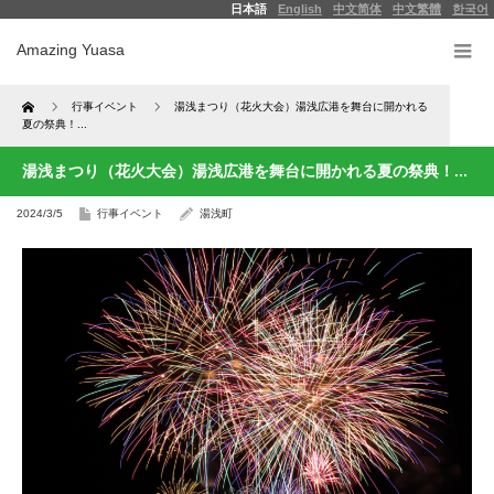
日本語
English
中文简体
中文繁體
한국어
Amazing Yuasa
Home
行事イベント
湯浅まつり（花火大会）湯浅広港を舞台に開かれる
夏の祭典！...
湯浅まつり（花火大会）湯浅広港を舞台に開かれる夏の祭典！...
2024/3/5
行事イベント
湯浅町