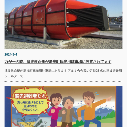
2024-3-4
万が一の時、津波救命艇が湯浅町観光用駐車場に設置されてます
津波救命艇が湯浅町観光用駐車場にあります アルミ合金製の定員25 名の津波避難用
シェルターで、…