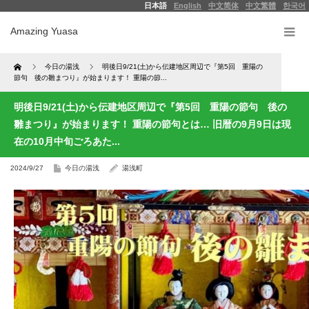
日本語
English
中文简体
中文繁體
한국어
Amazing Yuasa
Home
今日の湯浅
明後日9/21(土)から伝建地区周辺で『第5回 重陽の
節句 後の雛まつり』が始まります！ 重陽の節...
明後日9/21(土)から伝建地区周辺で『第5回 重陽の節句 後の
雛まつり』が始まります！ 重陽の節句とは… 旧暦の9月9日は現
在の10月中旬ごろあた...
2024/9/27
今日の湯浅
湯浅町