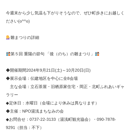
今週末から少し気温も下がりそうなので、ぜひ町歩きにお越しく
ださい(o^^o)
雛まつりの詳細
第５回 重陽の節句 「後（のち）の雛まつり」
◆開催期間2024年9月21日(土)～10月20日(日)
◆展示会場：伝建地区を中心に全8会場
主な会場：立石茶屋・旧栖原家住宅・岡正・北町ふれあいギャ
ラリー
◆定休日：水曜日（会場により休みは異なります）
◆主催：NPO湯浅まちなみの会
◆お問合せ：0737-22-3133（湯浅町観光協会）・090-7878-
9291（担当：不下）