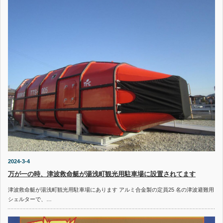
2024-3-4
万が一の時、津波救命艇が湯浅町観光用駐車場に設置されてます
津波救命艇が湯浅町観光用駐車場にあります アルミ合金製の定員25 名の津波避難用
シェルターで、…