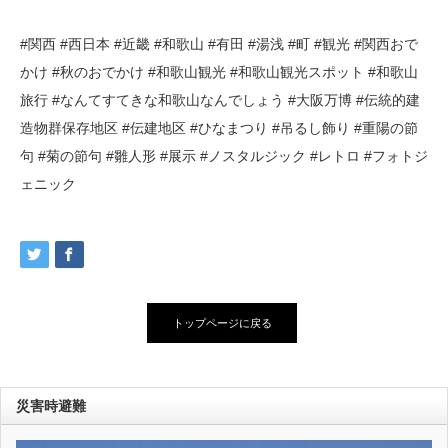
#関西 #西日本 #近畿 #和歌山 #有田 #湯浅 #町 #観光 #関西おで
かけ #秋のおでかけ #和歌山観光 #和歌山観光スポット #和歌山
旅行 #なんてすてきな和歌山なんでしょう #大阪万博 #伝統的建
造物群保存地区 #伝建地区 #ひなまつり #吊るし飾り #重陽の節
句 #菊の節句 #雛人形 #展示 #ノスタルジック #レトロ #フォトジ
ェニック
トップページに戻る
災害時避難