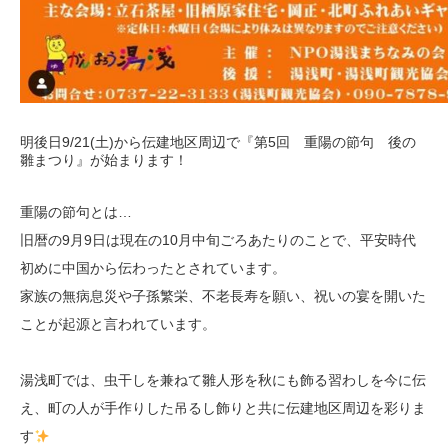
明後日9/21(土)から伝建地区周辺で『第5回 重陽の節句 後の
雛まつり』が始まります！
重陽の節句とは…
旧暦の9月9日は現在の10月中旬ごろあたりのことで、平安時代
初めに中国から伝わったとされています。
家族の無病息災や子孫繁栄、不老長寿を願い、祝いの宴を開いた
ことが起源と言われています。
湯浅町では、虫干しを兼ねて雛人形を秋にも飾る習わしを今に伝
え、町の人が手作りした吊るし飾りと共に伝建地区周辺を彩りま
す