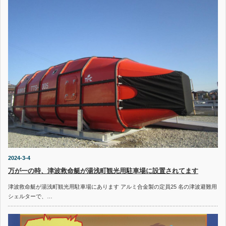
2024-3-4
万が一の時、津波救命艇が湯浅町観光用駐車場に設置されてます
津波救命艇が湯浅町観光用駐車場にあります アルミ合金製の定員25 名の津波避難用
シェルターで、…