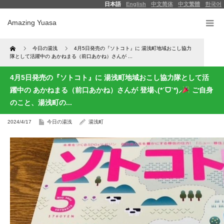
日本語
English
中文简体
中文繁體
한국어
Amazing Yuasa
Home
今日の湯浅
4月5日発売の『ソトコト』に 湯浅町地域おこし協力
隊として活躍中の あかねまる（前口あかね）さんが ...
4月5日発売の『ソトコト』に 湯浅町地域おこし協力隊として活
躍中の あかねまる（前口あかね）さんが 登場⸜(*ˊᗜˋ*)⸝
ご自身
のこと、湯浅町の...
2024/4/17
今日の湯浅
湯浅町