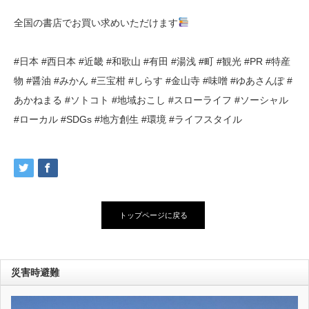
全国の書店でお買い求めいただけます
#日本 #西日本 #近畿 #和歌山 #有田 #湯浅 #町 #観光 #PR #特産
物 #醤油 #みかん #三宝柑 #しらす #金山寺 #味噌 #ゆあさんぽ #
あかねまる #ソトコト #地域おこし #スローライフ #ソーシャル
#ローカル #SDGs #地方創生 #環境 #ライフスタイル
トップページに戻る
災害時避難