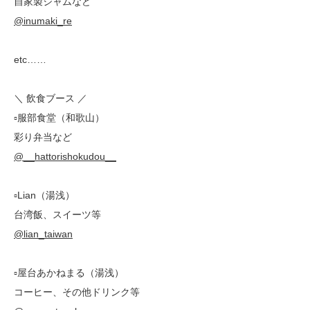
自家製ジャムなど
@inumaki_re
etc……
＼ 飲食ブース ／
▫︎服部食堂（和歌山）
彩り弁当など
@__hattorishokudou__
▫︎Lian（湯浅）
台湾飯、スイーツ等
@lian_taiwan
▫︎屋台あかねまる（湯浅）
コーヒー、その他ドリンク等