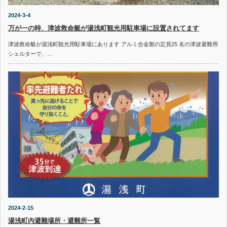
2024-3-4
万が一の時、津波救命艇が湯浅町観光用駐車場に設置されてます
津波救命艇が湯浅町観光用駐車場にあります アルミ合金製の定員25 名の津波避難用
シェルターで、…
2024-2-15
湯浅町内避難場所・避難所一覧