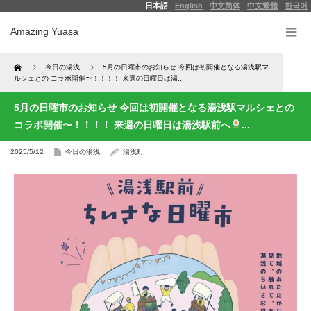
日本語
English
中文简体
中文繁體
한국어
Amazing Yuasa
Home
今日の湯浅
5月の日曜市のお知らせ 今回は初開催となる湯浅駅マ
ルシェとの コラボ開催〜！！！！ 来週の日曜日は湯...
5月の日曜市のお知らせ 今回は初開催となる湯浅駅マルシェとの
コラボ開催〜！！！！ 来週の日曜日は湯浅駅前へ
...
2025/5/12
今日の湯浅
湯浅町