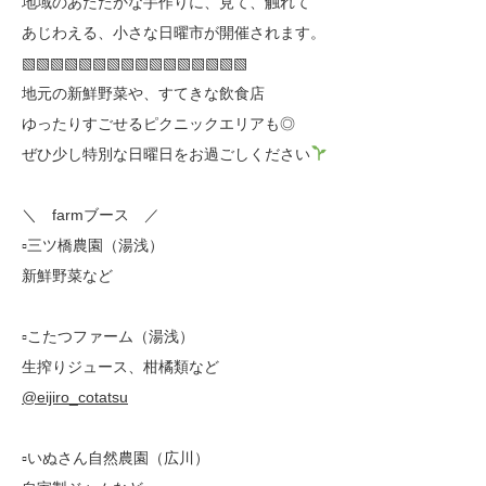
地域のあたたかな手作りに、見て、触れて
あじわえる、小さな日曜市が開催されます。
▧▧▧▧▧▧▧▧▧▧▧▧▧▧▧▧
地元の新鮮野菜や、すてきな飲食店
ゆったりすごせるピクニックエリアも◎
ぜひ少し特別な日曜日をお過ごしください
＼ farmブース ／
▫︎三ツ橋農園（湯浅）
新鮮野菜など
▫︎こたつファーム（湯浅）
生搾りジュース、柑橘類など
@eijiro_cotatsu
▫︎いぬさん自然農園（広川）