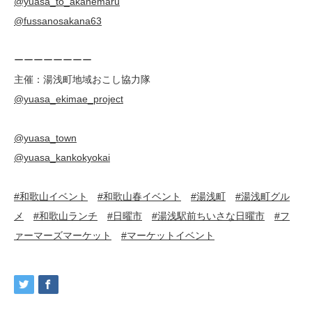
@yuasa_to_akanemaru
@fussanosakana63
ーーーーーーーー
主催：湯浅町地域おこし協力隊
@yuasa_ekimae_project
@yuasa_town
@yuasa_kankokyokai
#和歌山イベント
#和歌山春イベント
#湯浅町
#湯浅町グル
メ
#和歌山ランチ
#日曜市
#湯浅駅前ちいさな日曜市
#フ
ァーマーズマーケット
#マーケットイベント