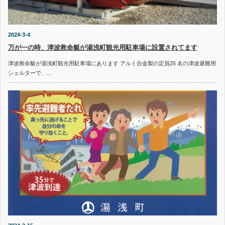
2024-3-4
万が一の時、津波救命艇が湯浅町観光用駐車場に設置されてます
津波救命艇が湯浅町観光用駐車場にあります アルミ合金製の定員25 名の津波避難用
シェルターで、…