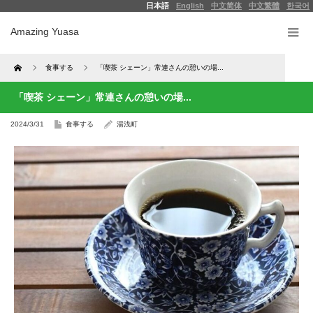
日本語
English
中文简体
中文繁體
한국어
Amazing Yuasa
Home
食事する
「喫茶 シェーン」常連さんの憩いの場...
「喫茶 シェーン」常連さんの憩いの場...
2024/3/31
食事する
湯浅町