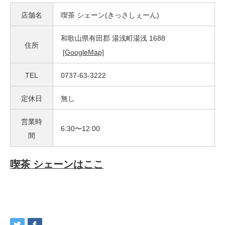
店舗名
喫茶 シェーン(きっさしぇーん)
和歌山県有田郡 湯浅町湯浅 1688
住所
[GoogleMap]
TEL
0737-63-3222
定休日
無し
営業時
6:30〜12:00
間
喫茶 シェーンはここ