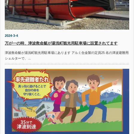
2024-3-4
万が一の時、津波救命艇が湯浅町観光用駐車場に設置されてます
津波救命艇が湯浅町観光用駐車場にあります アルミ合金製の定員25 名の津波避難用
シェルターで、…