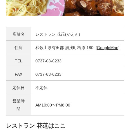
店舗名
レストラン 花莚(かえん)
住所
和歌山県有田郡 湯浅町栖原 180
[GoogleMap]
TEL
0737-63-6233
FAX
0737-63-6233
定休日
不定休
営業時
AM10:00〜PM8:00
間
レストラン 花莚はここ