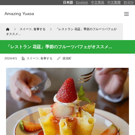
日本語
English
中文简体
中文繁體
한국어
Amazing Yuasa
Home
スイーツ
,
食事する
「レストラン 花莚」季節のフルーツパフェが
オススメ...
「レストラン 花莚」季節のフルーツパフェがオススメ...
2024/4/1
スイーツ
,
食事する
湯浅町