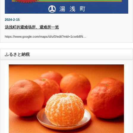
2024-2-15
汤浅町的避难场所、避难所一览
https://www.google.com/maps/d/u/0/edit?mid=1cwtb8N…
ふるさと納税