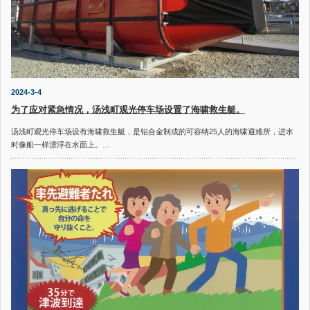
2024-3-4
为了应对紧急情况，汤浅町观光停车场设置了海啸救生艇。
汤浅町观光停车场设有海啸救生艇，是铝合金制成的可容纳25人的海啸避难所，进水
时像船一样漂浮在水面上。…