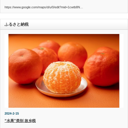
https://www.google.com/maps/d/u/0/edit?mid=1cwtb8N…
ふるさと納税
2024-2-15
“水果”类别 故乡税