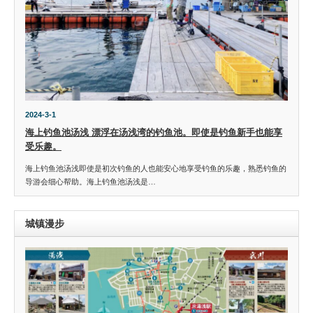
2024-3-1
海上钓鱼池汤浅 漂浮在汤浅湾的钓鱼池。即使是钓鱼新手也能享
受乐趣。
海上钓鱼池汤浅即使是初次钓鱼的人也能安心地享受钓鱼的乐趣，熟悉钓鱼的
导游会细心帮助。海上钓鱼池汤浅是…
城镇漫步