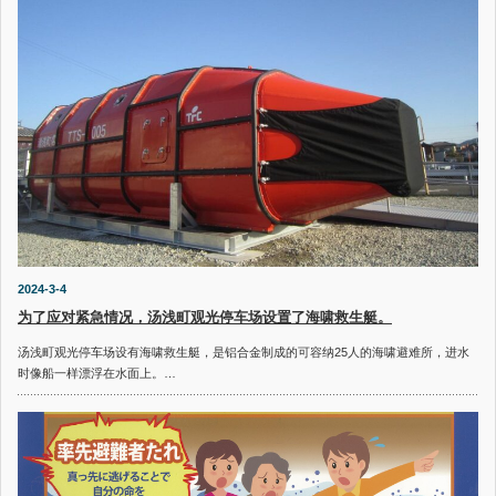
2024-3-4
为了应对紧急情况，汤浅町观光停车场设置了海啸救生艇。
汤浅町观光停车场设有海啸救生艇，是铝合金制成的可容纳25人的海啸避难所，进水
时像船一样漂浮在水面上。…