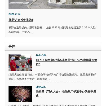
2024-2-12
熊野古道穿过城镇
熊野古道沿线的大型石制路标。 这是 1838 年沿熊野古道建造的 2.35 米大型
石制路标。 方形石…
事件
2024/3/5
10月下旬举办纪州汤浅鱼节“推广汤浅湾捕获的海
鲜”
纪州汤浅鱼祭 青花鱼、竹荚鱼等海鲜的推广活动登陆汤浅湾。 这里出售新鲜
捕获的当地鱼类生鱼片、海鲜盖饭…
2024/3/5
汤浅祭（花火大会） 在汤浅广子港举办的夏季祭
典！