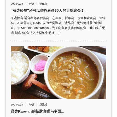
2024/2/24
吃饭
汤浅町
“海边松屋”还可以举办最多60人的大型聚会！...
海边松宫 适合举办各种宴会、忘年会、新年会、欢迎和欢送会、追悼
会，甚至最多可容纳60人的大型聚会！请品尝在汤浅湾捕获的新鲜
鱼。 在Seaside Matsumiya，为了向顾客提供新鲜的鱼，我们将在汤
浅湾捕获的鱼放入大型池中游泳[…]
2024/2/24
吃饭
汤浅町
品尝Kare-an的招牌咖喱乌冬面...