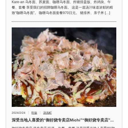
Kare-an 乌冬面、荞麦面、咖喱乌冬面、炸猪排盖饭、炸鸡块、午
餐、套餐 享受我们的招牌咖喱乌冬面。 这是一道汤汁味道浓郁的精
致“咖喱乌冬面”。 咖喱乌冬面套餐970日元。 猪排丼、亲子丼 […]
2024/2/24
吃饭
汤浅町
深受当地人喜爱的“御好烧专卖店Michi”“御好烧专卖店”...