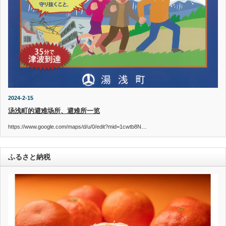
2024-2-15
汤浅町的避难场所、避难所一览
https://www.google.com/maps/d/u/0/edit?mid=1cwtb8N…
ふるさと納税